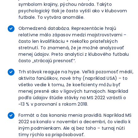
symbolom krajiny, pýchou národa. Takýto
psychologický tlak je často vyšší ako v klubovom
futbale. To vytvára anomálie.
Obmedzená databáza. Reprezentácie hrajú
relatívne málo zápasov medzi majstrovstvami –
často len kvalifikáciu + niekoľko priateľských
stretnutí. To znamená, že je možné analyzovať
menej údajov. Preto analytici z klubového futbalu
často „strácajú presnosť“.
Trh stávok reaguje na hype. Veľká pozornosť médií,
aktivita fanúšikov, nové trhy (napríklad USA) – to
všetko vedie k tomu, že koeficienty môžu byť
menej presné ako v ligových turnajoch. Napríklad
podľa údajov štúdie stávky na MS 2022 vzrástli o
~13 % v porovnaní s rokom 2018.
Formát a čas konania menia pravidlá. Napríklad MS
2022 sa konalo v novembri a decembri, čo viedlo k
iným podmienkam. Ale aj bez toho – turnaj núti
tímy rýchlo sa prispôsobovať.