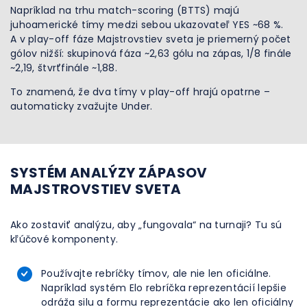
Napríklad na trhu match-scoring (BTTS) majú
juhoamerické tímy medzi sebou ukazovateľ YES ~68 %.
A v play-off fáze Majstrovstiev sveta je priemerný počet
gólov nižší: skupinová fáza ~2,63 gólu na zápas, 1/8 finále
~2,19, štvrťfinále ~1,88.
To znamená, že dva tímy v play-off hrajú opatrne –
automaticky zvažujte Under.
SYSTÉM ANALÝZY ZÁPASOV
MAJSTROVSTIEV SVETA
Ako zostaviť analýzu, aby „fungovala“ na turnaji? Tu sú
kľúčové komponenty.
Používajte rebríčky tímov, ale nie len oficiálne.
Napríklad systém Elo rebríčka reprezentácií lepšie
odráža silu a formu reprezentácie ako len oficiálny