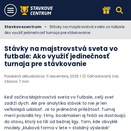
Stavkovecentrum
»
Stávky na majstrovstvá sveta vo futbale:
Ako využiť jedinečnosť turnaja pre stávkovanie
Stávky na majstrovstvá sveta vo
futbale: Ako využiť jedinečnosť
turnaja pre stávkovanie
Posledná aktualizácia: 11 decembra, 2025
⏲️ Odhadovaný čas
čítania: 7 min
Keď začína Majstrovstvá sveta vo futbale, celý svet
zadrží dych. Ale pre analytika stávok to nie je len
veľkolepá udalosť. Je to jedinečná príležitosť. Turnaj
mení pravidlá hry: tímy, bookmakeri aj hráči sa dostávajú
do stavu, ktorý sa líši od bežnej ligy. Tam, kde obvyklé
modely „klubová forma v lete = stabilný výsledok“