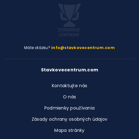
Máte otázku?
info@stavkovecentrum.com
Stavkovecentrum.com
Kontaktujte nás
O nás
Podmienky používania
Zásady ochrany osobných údajov
Mapa stránky