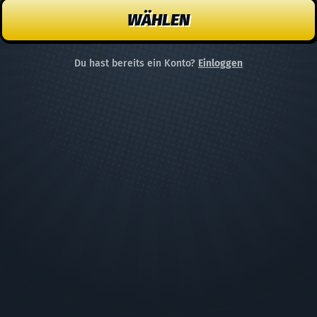
WÄHLEN
Du hast bereits ein Konto?
Einloggen