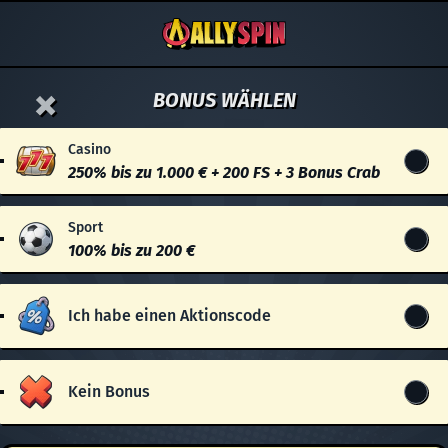
BONUS WÄHLEN
Casino
250% bis zu 1.000 € + 200 FS + 3 Bonus Crab
Sport
100% bis zu 200 €
Ich habe einen Aktionscode
Kein Bonus