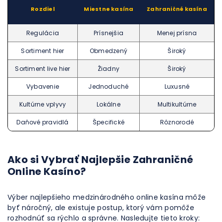
Rozdiel
Miestne kasína
Zahraničné kasína
Regulácia
Prísnejšia
Menej prísna
Sortiment hier
Obmedzený
Široký
Sortiment live hier
Žiadny
Široký
Vybavenie
Jednoduché
Luxusné
Kultúrne vplyvy
Lokálne
Multikultúrne
Daňové pravidlá
Špecifické
Rôznorodé
Ako si Vybrať Najlepšie Zahraničné
Online Kasíno?
Výber najlepšieho medzinárodného online kasína môže
byť náročný, ale existuje postup, ktorý vám pomôže
rozhodnúť sa rýchlo a správne. Nasledujte tieto kroky: