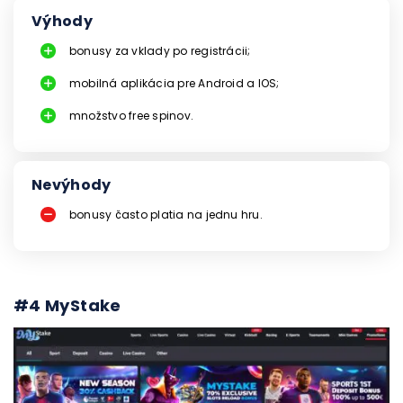
Výhody
bonusy za vklady po registrácii;
mobilná aplikácia pre Android a IOS;
množstvo free spinov.
Nevýhody
bonusy často platia na jednu hru.
#4 MyStake