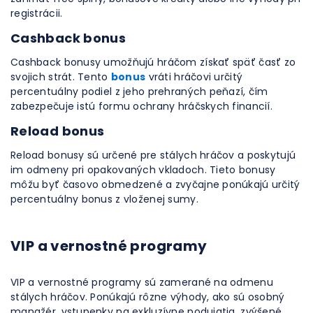
registrácii.
Cashback bonus
Cashback bonusy umožňujú hráčom získať späť časť zo
svojich strát. Tento
bonus
vráti hráčovi určitý
percentuálny podiel z jeho prehraných peňazí, čím
zabezpečuje istú formu ochrany hráčskych financií.
Reload bonus
Reload bonusy sú určené pre stálych hráčov a poskytujú
im odmeny pri opakovaných vkladoch. Tieto bonusy
môžu byť časovo obmedzené a zvyčajne ponúkajú určitý
percentuálny bonus z vloženej sumy.
VIP a vernostné programy
VIP a vernostné programy sú zamerané na odmenu
stálych hráčov. Ponúkajú rôzne výhody, ako sú osobný
manažér, vstupenky na exkluzívne podujatia, zvýšené