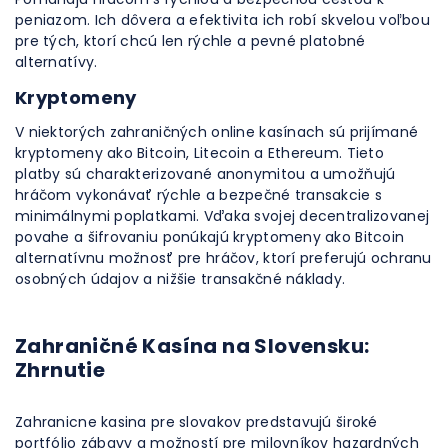
peniazom. Ich dôvera a efektivita ich robí skvelou voľbou
pre tých, ktorí chcú len rýchle a pevné platobné
alternatívy.
Kryptomeny
V niektorých zahraničných online kasínach sú prijímané
kryptomeny ako Bitcoin, Litecoin a Ethereum. Tieto
platby sú charakterizované anonymitou a umožňujú
hráčom vykonávať rýchle a bezpečné transakcie s
minimálnymi poplatkami. Vďaka svojej decentralizovanej
povahe a šifrovaniu ponúkajú kryptomeny ako Bitcoin
alternatívnu možnosť pre hráčov, ktorí preferujú ochranu
osobných údajov a nižšie transakčné náklady.
Zahraničné Kasína na Slovensku:
Zhrnutie
Zahranicne kasina pre slovakov predstavujú široké
portfólio zábavy a možností pre milovníkov hazardných