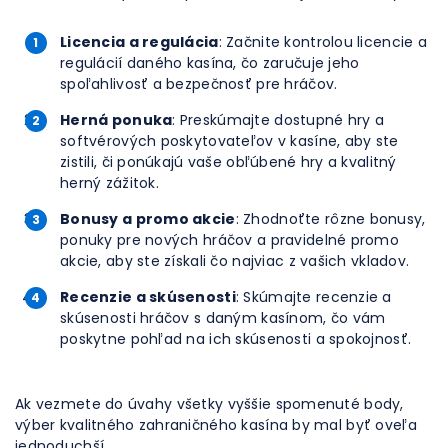
Licencia a regulácia
: Začnite kontrolou licencie a
regulácií daného kasína, čo zaručuje jeho
spoľahlivosť a bezpečnosť pre hráčov.
Herná ponuka
: Preskúmajte dostupné hry a
softvérových poskytovateľov v kasíne, aby ste
zistili, či ponúkajú vaše obľúbené hry a kvalitný
herný zážitok.
Bonusy a promo akcie
: Zhodnoťte rôzne bonusy,
ponuky pre nových hráčov a pravidelné promo
akcie, aby ste získali čo najviac z vašich vkladov.
Recenzie a skúsenosti
: Skúmajte recenzie a
skúsenosti hráčov s daným kasínom, čo vám
poskytne pohľad na ich skúsenosti a spokojnosť.
Ak vezmete do úvahy všetky vyššie spomenuté body,
výber kvalitného zahraničného kasína by mal byť oveľa
jednoduchší.