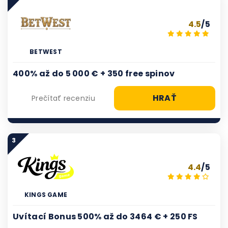
4.5
/5
BETWEST
400% až do 5 000 € + 350 free spinov
HRAŤ
Prečítať recenziu
3
4.4
/5
KINGS GAME
Uvítací Bonus 500% až do 3464 € + 250 FS