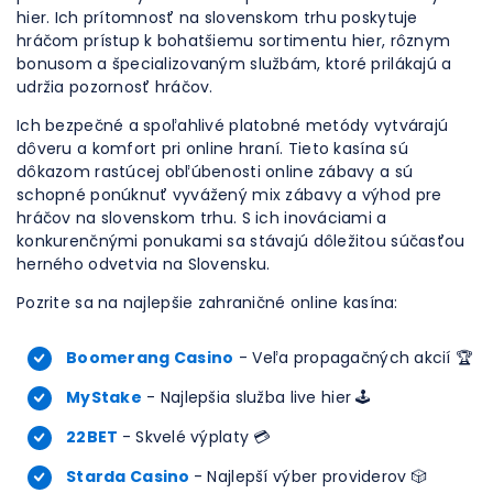
hier. Ich prítomnosť na slovenskom trhu poskytuje
hráčom prístup k bohatšiemu sortimentu hier, rôznym
bonusom a špecializovaným službám, ktoré prilákajú a
udržia pozornosť hráčov.
Ich bezpečné a spoľahlivé platobné metódy vytvárajú
dôveru a komfort pri online hraní. Tieto kasína sú
dôkazom rastúcej obľúbenosti online zábavy a sú
schopné ponúknuť vyvážený mix zábavy a výhod pre
hráčov na slovenskom trhu. S ich inováciami a
konkurenčnými ponukami sa stávajú dôležitou súčasťou
herného odvetvia na Slovensku.
Pozrite sa na najlepšie zahraničné online kasína:
Boomerang Casino
- Veľa propagačných akcií 🏆
MyStake
- Najlepšia služba live hier 🕹️
22BET
- Skvelé výplaty 💳
Starda Casino
- Najlepší výber providerov 🎲