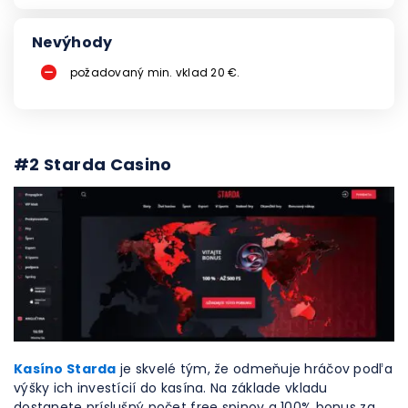
Nevýhody
požadovaný min. vklad 20 €.
#2 Starda Casino
Kasíno Starda
je skvelé tým, že odmeňuje hráčov podľa
výšky ich investícií do kasína. Na základe vkladu
dostanete príslušný počet free spinov a 100% bonus za