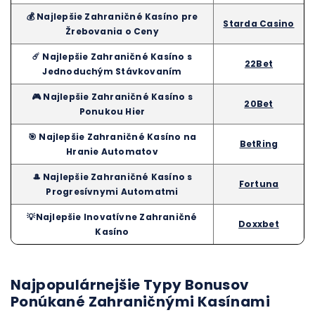
💰 Najlepšie Zahraničné Kasíno pre
Starda Casino
Žrebovania o Ceny
☄️ Najlepšie Zahraničné Kasíno s
22Bet
Jednoduchým Stávkovaním
🎮 Najlepšie Zahraničné Kasíno s
20Bet
Ponukou Hier
🎯 Najlepšie Zahraničné Kasíno na
BetRing
Hranie Automatov
🎩 Najlepšie Zahraničné Kasíno s
Fortuna
Progresívnymi Automatmi
💡Najlepšie Inovatívne Zahraničné
Doxxbet
Kasíno
Najpopulárnejšie Typy Bonusov
Ponúkané Zahraničnými Kasínami