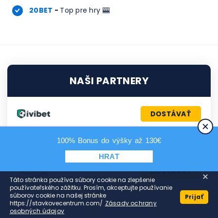
20BET
-
Top pre hry 🎰
NAŠI PARTNERY
DOSTÁVAŤ
Uvítací bonus do výšky až 160€
100% Bonus do výšky až 130€
HRAT
DOSTÁVAŤ
Táto stránka používa súbory cookie na zlepšenie
používateľského zážitku. Prosím, akceptujte používanie
súborov cookie na našej stránke
100% až do 100 €
Prijať
https://stavkovecentrum.com/
Zásady ochrany
osobných údajov