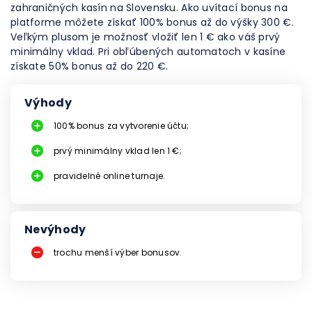
zahraničných kasín na Slovensku. Ako uvítací bonus na
platforme môžete získať 100% bonus až do výšky 300 €.
Veľkým plusom je možnosť vložiť len 1 € ako váš prvý
minimálny vklad. Pri obľúbených automatoch v kasíne
získate 50% bonus až do 220 €.
Výhody
100% bonus za vytvorenie účtu;
prvý minimálny vklad len 1 €;
pravidelné online turnaje.
Nevýhody
trochu menší výber bonusov.