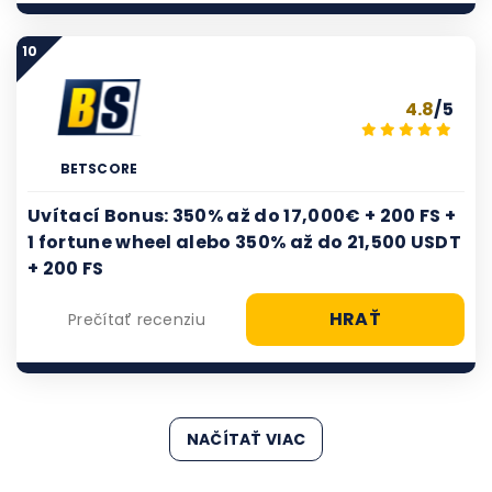
10
4.8
/5
BETSCORE
Uvítací Bonus: 350% až do 17,000€ + 200 FS +
1 fortune wheel alebo 350% až do 21,500 USDT
+ 200 FS
HRAŤ
Prečítať recenziu
NAČÍTAŤ VIAC