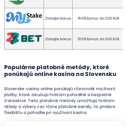
Získajte bonus
150% bonus do 200 EUR
Získajte bonus
100% bonus do 300 EUR
Populárne platobné metódy, ktoré
ponúkajú online kasína na Slovensku
Slovenske casina online ponúkajú rôznorodé možnosti
platby, ktoré zaručujú hráčom pohodlné a bezpečné
transakcie. Tieto platobné metódy umožňujú hráčom
vklady a výbery cez rôzne platobné kanály, čo pridáva
flexibilitu a pohodlie pri využívaní kasína.