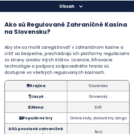
Obsah
Ako sú Regulované Zahraničné Kasína
na Slovensku?
Aby ste sa mohli zaregistrovať v zahraničnom kasíne a
cítiť sa bezpečne, prechádzajú ich platformy reguláciami
zo strany úradov iných štátov. Licencie, šifrovacie
technológie a podpora zodpovedného hrania sú
dostupné vo všetkých regulovaných kasínach.
🌍Krajina
Slovensko
👌Jazyk
Slovenský
💶Mena
EUR
🎰Populárne hry
Online sloty, stolové hry, bingo
⚖️Sú povolené zahraničné
Áno