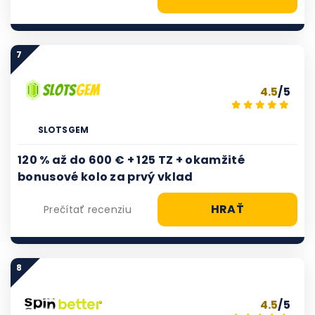
7
4.5
/5
SLOTSGEM
120 % až do 600 € + 125 TZ + okamžité
bonusové kolo za prvý vklad
HRAŤ
Prečítať recenziu
8
4.5
/5