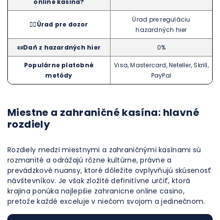
online kasína?
Úrad pre reguláciu
🕵️‍♂️Úrad pre dozor
hazardných hier
📜Daň z hazardných hier
0%
Populárne platobné
Visa, Mastercard, Neteller, Skrill,
metódy
PayPal
Miestne a zahraničné kasína: hlavné
rozdiely
Rozdiely medzi miestnymi a zahraničnými kasínami sú
rozmanité a odrážajú rôzne kultúrne, právne a
prevádzkové nuansy, ktoré dôležite ovplyvňujú skúsenosť
návštevníkov. Je však zložité definitívne určiť, ktorá
krajina ponúka najlepšie zahranicne online casino,
pretože každé exceluje v niečom svojom a jedinečnom.