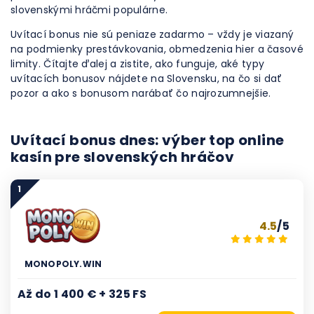
slovenskými hráčmi populárne.
Uvítací bonus nie sú peniaze zadarmo – vždy je viazaný
na podmienky prestávkovania, obmedzenia hier a časové
limity. Čítajte ďalej a zistite, ako funguje, aké typy
uvítacích bonusov nájdete na Slovensku, na čo si dať
pozor a ako s bonusom narábať čo najrozumnejšie.
Uvítací bonus dnes: výber top online
kasín pre slovenských hráčov
1
4.5
/5
MONOPOLY.WIN
Až do 1 400 € + 325 FS