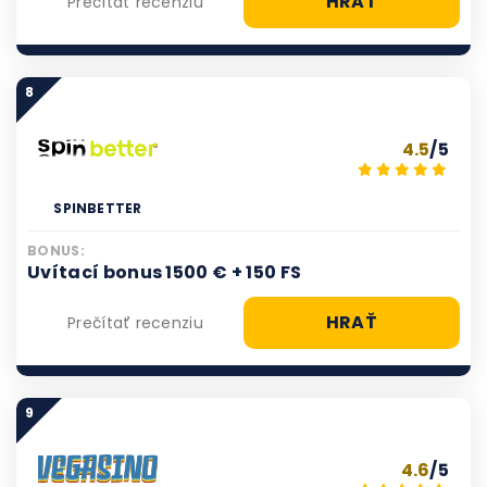
HRAŤ
Prečítať recenziu
8
4.5
/5
SPINBETTER
BONUS:
Uvítací bonus 1500 € + 150 FS
HRAŤ
Prečítať recenziu
9
4.6
/5