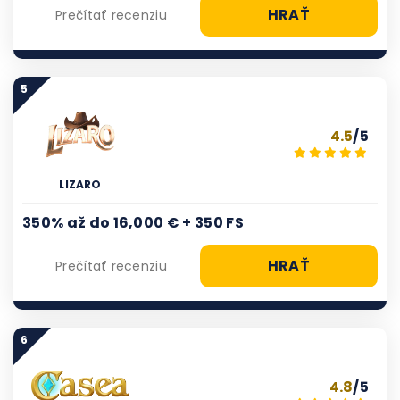
HRAŤ
Prečítať recenziu
5
4.5
/5
LIZARO
350% až do 16,000 € + 350 FS
HRAŤ
Prečítať recenziu
6
4.8
/5