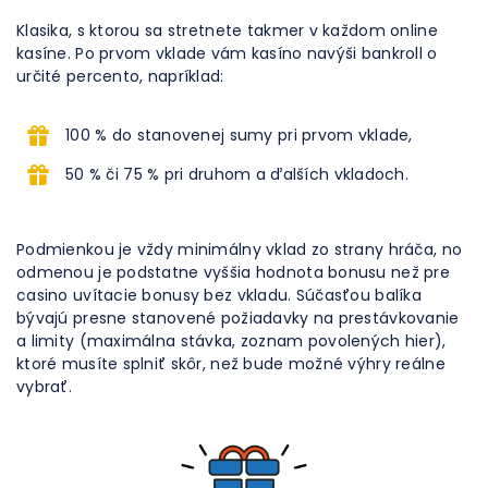
Klasika, s ktorou sa stretnete takmer v každom online
kasíne. Po prvom vklade vám kasíno navýši bankroll o
určité percento, napríklad:
100 % do stanovenej sumy pri prvom vklade,
50 % či 75 % pri druhom a ďalších vkladoch.
Podmienkou je vždy minimálny vklad zo strany hráča, no
odmenou je podstatne vyššia hodnota bonusu než pre
casino uvítacie bonusy bez vkladu. Súčasťou balíka
bývajú presne stanovené požiadavky na prestávkovanie
a limity (maximálna stávka, zoznam povolených hier),
ktoré musíte splniť skôr, než bude možné výhry reálne
vybrať.