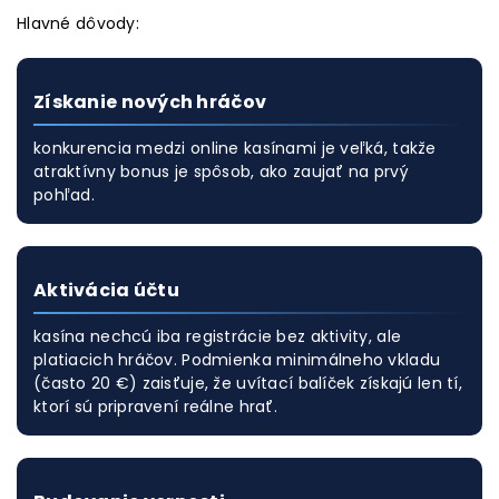
Hlavné dôvody:
Získanie nových hráčov
konkurencia medzi online kasínami je veľká, takže
atraktívny bonus je spôsob, ako zaujať na prvý
pohľad.
Aktivácia účtu
kasína nechcú iba registrácie bez aktivity, ale
platiacich hráčov. Podmienka minimálneho vkladu
(často 20 €) zaisťuje, že uvítací balíček získajú len tí,
ktorí sú pripravení reálne hrať.