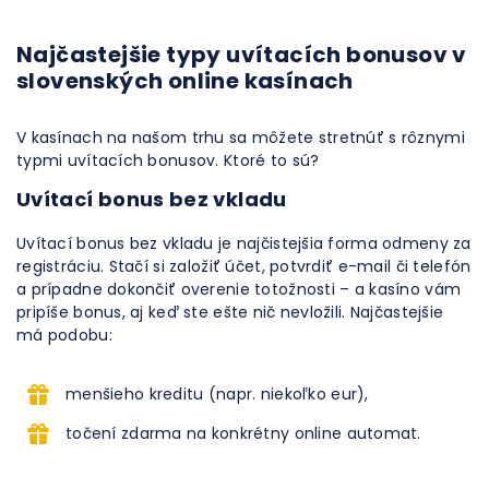
Najčastejšie typy uvítacích bonusov v
slovenských online kasínach
V kasínach na našom trhu sa môžete stretnúť s rôznymi
typmi uvítacích bonusov. Ktoré to sú?
Uvítací bonus bez vkladu
Uvítací bonus bez vkladu je najčistejšia forma odmeny za
registráciu. Stačí si založiť účet, potvrdiť e-mail či telefón
a prípadne dokončiť overenie totožnosti – a kasíno vám
pripíše bonus, aj keď ste ešte nič nevložili. Najčastejšie
má podobu:
menšieho kreditu (napr. niekoľko eur),
točení zdarma na konkrétny online automat.