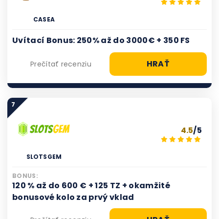
CASEA
Uvítací Bonus: 250% až do 3000€ + 350 FS
HRAŤ
Prečítať recenziu
7
4.5
/5
SLOTSGEM
BONUS:
120 % až do 600 € + 125 TZ + okamžité
bonusové kolo za prvý vklad