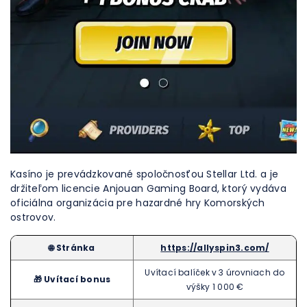
Kasíno je prevádzkované spoločnosťou Stellar Ltd. a je
držiteľom licencie Anjouan Gaming Board, ktorý vydáva
oficiálna organizácia pre hazardné hry Komorských
ostrovov.
🌐 Stránka
https://allyspin3.com/
Uvítací balíček v 3 úrovniach do
🎁 Uvítací bonus
výšky 1 000 €