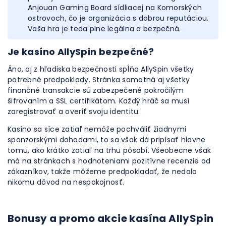
Anjouan Gaming Board sídliacej na Komorských
ostrovoch, čo je organizácia s dobrou reputáciou.
Vaša hra je teda plne legálna a bezpečná.
Je kasíno AllySpin bezpečné?
Áno, aj z hľadiska bezpečnosti spĺňa AllySpin všetky
potrebné predpoklady. Stránka samotná aj všetky
finančné transakcie sú zabezpečené pokročilým
šifrovaním a SSL certifikátom. Každý hráč sa musí
zaregistrovať a overiť svoju identitu.
Kasíno sa síce zatiaľ nemôže pochváliť žiadnymi
sponzorskými dohodami, to sa však dá pripísať hlavne
tomu, ako krátko zatiaľ na trhu pôsobí. Všeobecne však
má na stránkach s hodnoteniami pozitívne recenzie od
zákazníkov, takže môžeme predpokladať, že nedalo
nikomu dôvod na nespokojnosť.
Bonusy a promo akcie kasína AllySpin