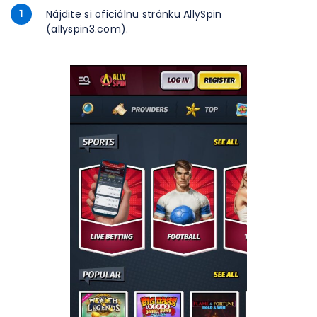
1
Nájdite si oficiálnu stránku AllySpin
(allyspin3.com).