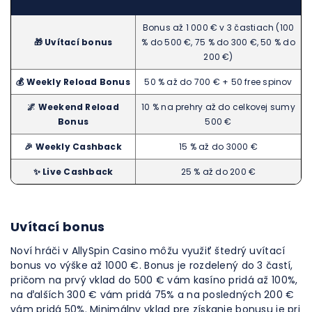
Bonus až 1 000 € v 3 častiach (100
🎁 Uvítací bonus
% do 500 €, 75 % do 300 €, 50 % do
200 €)
💰 Weekly Reload Bonus
50 % až do 700 € + 50 free spinov
🌌 Weekend Reload
10 % na prehry až do celkovej sumy
Bonus
500 €
🎉 Weekly Cashback
15 % až do 3000 €
✨ Live Cashback
25 % až do 200 €
Uvítací bonus
Noví hráči v AllySpin Casino môžu využiť štedrý uvítací
bonus vo výške až 1000 €. Bonus je rozdelený do 3 častí,
pričom na prvý vklad do 500 € vám kasíno pridá až 100%,
na ďalších 300 € vám pridá 75% a na posledných 200 €
vám pridá 50%. Minimálny vklad pre získanie bonusu je pri