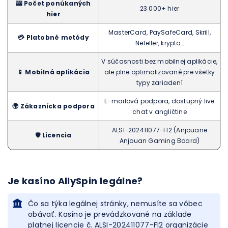
🎰 Počet ponúkaných
23 000+ hier
hier
MasterCard, PaySafeCard, Skrill,
💳 Platobné metódy
Neteller, krypto…
V súčasnosti bez mobilnej aplikácie,
📱 Mobilná aplikácia
ale plne optimalizované pre všetky
typy zariadení
E-mailová podpora, dostupný live
🌍 Zákaznícka podpora
chat v angličtine
ALSI-202411077-FI2 (Anjouane
🛡️ Licencia
Anjouan Gaming Board)
Je kasíno AllySpin legálne?
Čo sa týka legálnej stránky, nemusíte sa vôbec
obávať. Kasíno je prevádzkované na základe
platnej licencie č. ALSI-202411077-FI2 organizácie