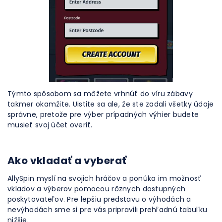
Týmto spôsobom sa môžete vrhnúť do víru zábavy
takmer okamžite. Uistite sa ale, že ste zadali všetky údaje
správne, pretože pre výber prípadných výhier budete
musieť svoj účet overiť.
Ako vkladať a vyberať
AllySpin myslí na svojich hráčov a ponúka im možnosť
vkladov a výberov pomocou rôznych dostupných
poskytovateľov. Pre lepšiu predstavu o výhodách a
nevýhodách sme si pre vás pripravili prehľadnú tabuľku
nižšie.