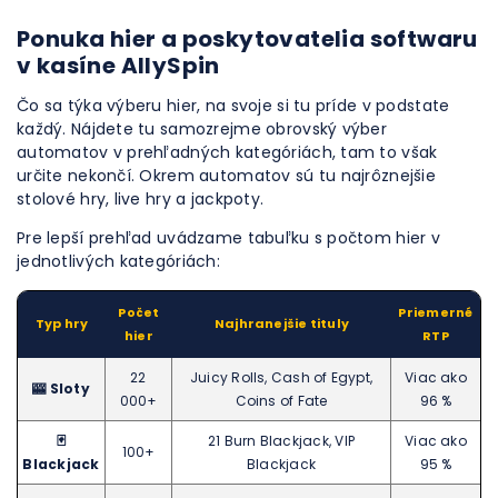
Ponuka hier a poskytovatelia softwaru
v kasíne AllySpin
Čo sa týka výberu hier, na svoje si tu príde v podstate
každý. Nájdete tu samozrejme obrovský výber
automatov v prehľadných kategóriách, tam to však
určite nekončí. Okrem automatov sú tu najrôznejšie
stolové hry, live hry a jackpoty.
Pre lepší prehľad uvádzame tabuľku s počtom hier v
jednotlivých kategóriách:
Počet
Priemerné
Typ hry
Najhranejšie tituly
hier
RTP
22
Juicy Rolls, Cash of Egypt,
Viac ako
🎰 Sloty
000+
Coins of Fate
96 %
🃏
21 Burn Blackjack, VIP
Viac ako
100+
Blackjack
Blackjack
95 %