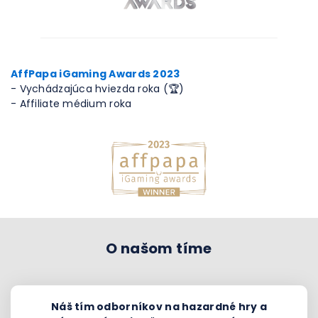
AffPapa iGaming Awards 2023
- Vychádzajúca hviezda roka (🏆)
- Affiliate médium roka
O našom tíme
Náš tím odborníkov na hazardné hry a