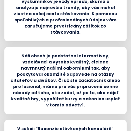
výskumníkov je vždy vpredu, skúma a
analyzuje najnovšie trendy, aby vás mohol
viesť na vašej ceste stávkovania. S pomocou
spoľahlivých a profesionálnych údajov vám
zaručujeme prvotriedny zážitok zo
stávkovania.
Náš obsah je podstatne informatívny,
vzdelávací a vysoko kvalitný, cielene
navrhnutý našimi odborníkmi tak, aby
poskytoval okamžité odpovede na otázky
čitateľov a divákov. Či už ste začiatočník alebo
profesionál, máme pre vás pripravené cenné
návody od toho, ako začať, až po to, ako nájsť
kvalitné hry, vypočítať kurzy a nakoniec uspieť
v tomto odvetví.
V sekcii "Recenzie stávkových kancelárií"