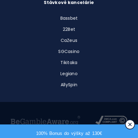
Stávkové kancelárie
Bassbet
22Bet
CaZeus
SGCasino
Tikitaka
Legiano
AllySpin
100% Bonus do výšky až 130€