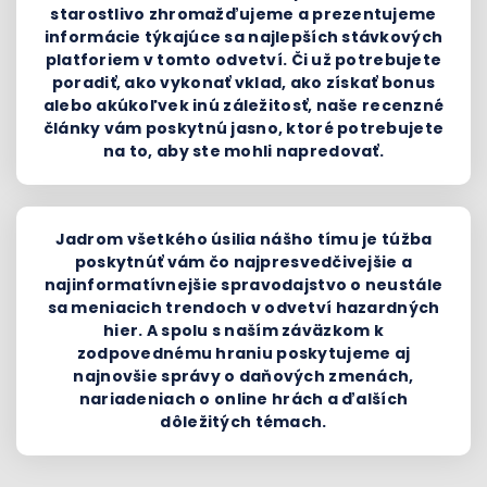
starostlivo zhromažďujeme a prezentujeme
informácie týkajúce sa najlepších stávkových
platforiem v tomto odvetví. Či už potrebujete
poradiť, ako vykonať vklad, ako získať bonus
alebo akúkoľvek inú záležitosť, naše recenzné
články vám poskytnú jasno, ktoré potrebujete
na to, aby ste mohli napredovať.
Jadrom všetkého úsilia nášho tímu je túžba
poskytnúť vám čo najpresvedčivejšie a
najinformatívnejšie spravodajstvo o neustále
sa meniacich trendoch v odvetví hazardných
hier. A spolu s naším záväzkom k
zodpovednému hraniu poskytujeme aj
najnovšie správy o daňových zmenách,
nariadeniach o online hrách a ďalších
dôležitých témach.