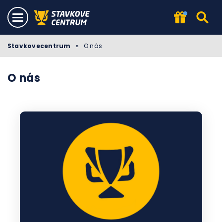
Stavkovecentrum
»
O nás
O nás