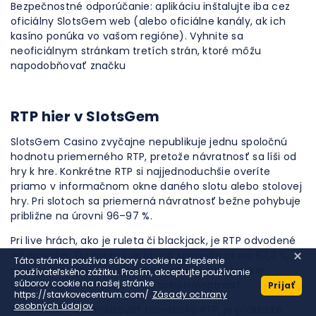
Bezpečnostné odporúčanie: aplikáciu inštalujte iba cez
oficiálny SlotsGem web (alebo oficiálne kanály, ak ich
kasíno ponúka vo vašom regióne). Vyhnite sa
neoficiálnym stránkam tretích strán, ktoré môžu
napodobňovať značku
RTP hier v SlotsGem
SlotsGem Casino zvyčajne nepublikuje jednu spoločnú
hodnotu priemerného RTP, pretože návratnosť sa líši od
hry k hre. Konkrétne RTP si najjednoduchšie overíte
priamo v informačnom okne daného slotu alebo stolovej
hry. Pri slotoch sa priemerná návratnosť bežne pohybuje
približne na úrovni 96–97 %.
Pri live hrách, ako je ruleta či blackjack, je RTP odvodené
od pravidiel. Európska ruleta má spravidla okolo 97,3 %,
Táto stránka používa súbory cookie na zlepšenie
pričom blackjack pri správne zvolenej stratégii vie
používateľského zážitku. Prosím, akceptujte používanie
súborov cookie na našej stránke
dosahovať ešte vyššiu teoretickú návratnosť.
Prijať
https://stavkovecentrum.com/
Zásady ochrany
osobných údajov
Ak chcete maximalizovať teoretické RTP, je praktické