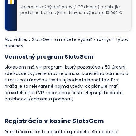
zbierajte každý deň body (1 CP denne) a získajte
podiel na balíku výhier, hlavnou výhrou je 10 000 €.
Ako vidíte, v SlotsGem si môžete vybrať z rôznych typov
bonusov.
Vernostný program SlotsGem
SlotsGem má VIP program, ktorý pozostáva z 50 úrovní,
kde každé zvýšenie úrovne prináša konkrétnu odmenu a
s rastúcou úrovňou rastie aj hodnota benefitov. Pre
hráča je to relevantné najmä vtedy, ak plánuje hrať
pravidelnejšie (VIP mechaniky často zlepšujú hodnotu
cashbacku/odmien a podporu).
Registrácia v kasíne SlotsGem
Registrácia u tohto operátora prebieha štandardne: