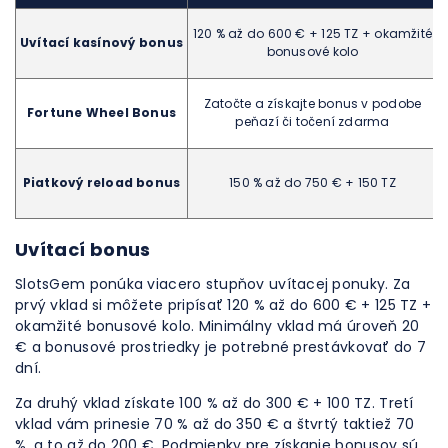
120 % až do 600 € + 125 TZ + okamžité
Uvítací kasínový bonus
bonusové kolo
Zatočte a získajte bonus v podobe
Fortune Wheel Bonus
peňazí či točení zdarma
Piatkový reload bonus
150 % až do 750 € + 150 TZ
Uvítací bonus
SlotsGem ponúka viacero stupňov uvítacej ponuky. Za
prvý vklad si môžete pripísať 120 % až do 600 € + 125 TZ +
okamžité bonusové kolo. Minimálny vklad má úroveň 20
€ a bonusové prostriedky je potrebné prestávkovať do 7
dní.
Za druhý vklad získate 100 % až do 300 € + 100 TZ. Tretí
vklad vám prinesie 70 % až do 350 € a štvrtý taktiež 70
%, a to až do 200 €. Podmienky pre získanie bonusov sú