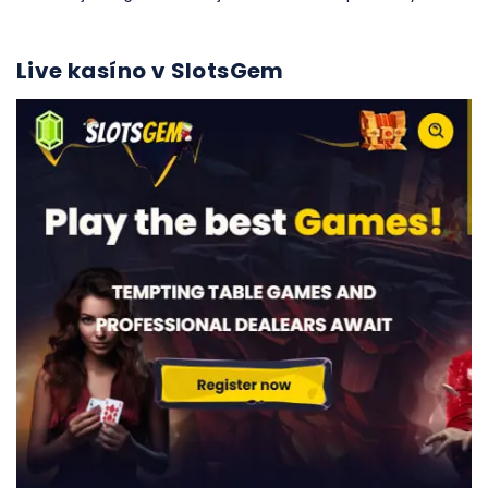
Live kasíno v SlotsGem