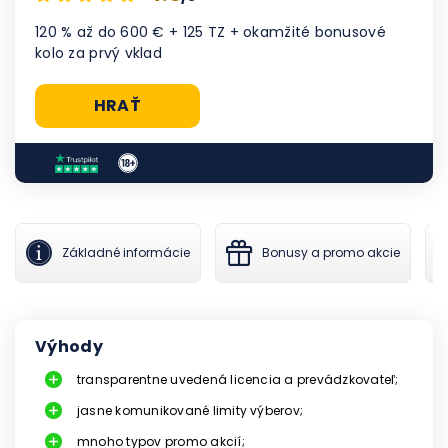
120 % až do 600 € + 125 TZ + okamžité bonusové
kolo za prvý vklad
HRAŤ
Základné informácie
Bonusy a promo akcie
Výhody
transparentne uvedená licencia a prevádzkovateľ;
jasne komunikované limity výberov;
mnoho typov promo akcií;