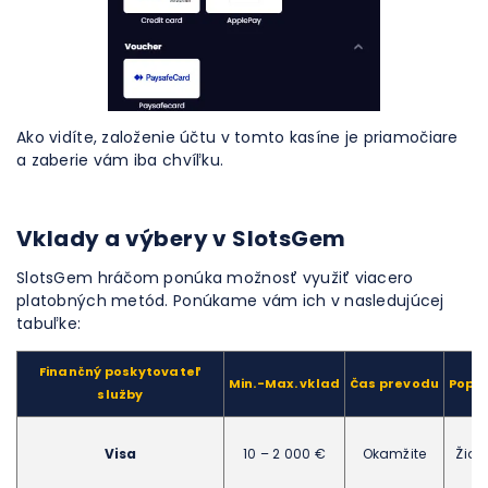
Ako vidíte, založenie účtu v tomto kasíne je priamočiare
a zaberie vám iba chvíľku.
Vklady a výbery v SlotsGem
SlotsGem hráčom ponúka možnosť využiť viacero
platobných metód. Ponúkame vám ich v nasledujúcej
tabuľke:
Finančný poskytovateľ
Min.-Max. vklad
Čas prevodu
Popla
služby
Visa
10 – 2 000 €
Okamžite
Žiad