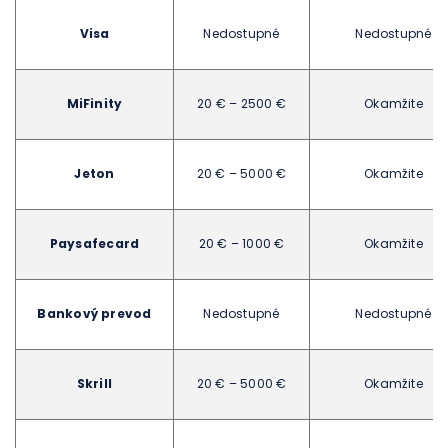
Visa
Nedostupné
Nedostupné
MiFinity
20 € – 2500 €
Okamžite
Jeton
20 € – 5000 €
Okamžite
Paysafecard
20 € – 1000 €
Okamžite
Bankový prevod
Nedostupné
Nedostupné
Skrill
20 € – 5000 €
Okamžite