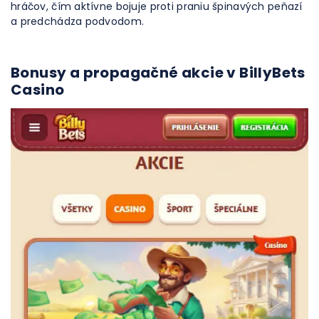
hráčov, čím aktívne bojuje proti praniu špinavých peňazí
a predchádza podvodom.
Bonusy a propagačné akcie v BillyBets
Casino