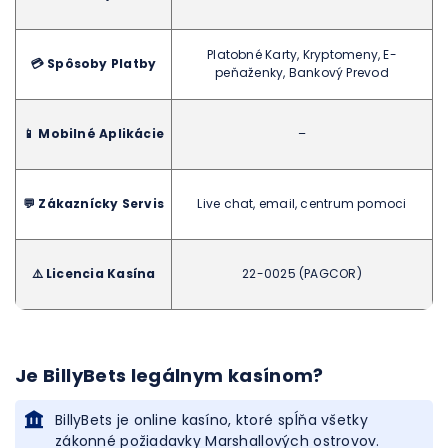
Platobné Karty, Kryptomeny, E-
💳 Spôsoby Platby
peňaženky, Bankový Prevod
📱 Mobilné Aplikácie
–
💬 Zákaznícky Servis
Live chat, email, centrum pomoci
⚠️ Licencia Kasína
22-0025 (PAGCOR)
Je BillyBets legálnym kasínom?
BillyBets je online kasíno, ktoré spĺňa všetky
zákonné požiadavky Marshallových ostrovov.