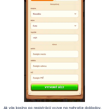
Ak vás kasíno po registrácii vyzve na nahratie dokladov,