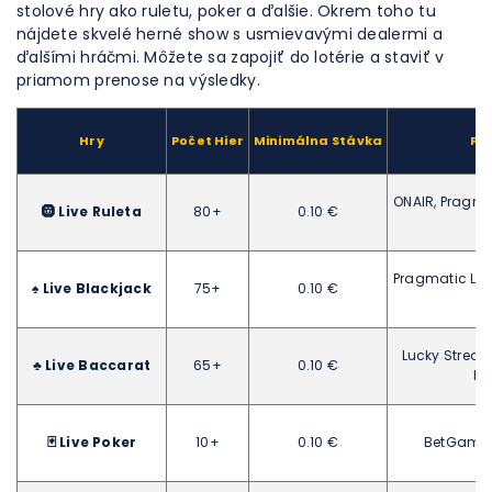
stolové hry ako ruletu, poker a ďalšie. Okrem toho tu
nájdete skvelé herné show s usmievavými dealermi a
ďalšími hráčmi. Môžete sa zapojiť do lotérie a staviť v
priamom prenose na výsledky.
Hry
Počet Hier
Minimálna Stávka
Po
ONAIR, Pragmat
🛞 Live Ruleta
80+
0.10 €
Pragmatic Live,
♠️ Live Blackjack
75+
0.10 €
B
Lucky Streak
♣️ Live Baccarat
65+
0.10 €
Pr
🃏 Live Poker
10+
0.10 €
BetGamesT