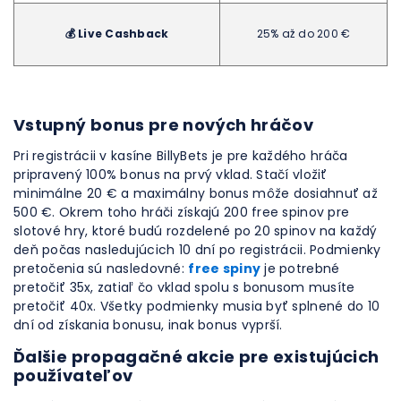
💰 Live Cashback
25% až do 200 €
Vstupný bonus pre nových hráčov
Pri registrácii v kasíne BillyBets je pre každého hráča
pripravený 100% bonus na prvý vklad. Stačí vložiť
minimálne 20 € a maximálny bonus môže dosiahnuť až
500 €. Okrem toho hráči získajú 200 free spinov pre
slotové hry, ktoré budú rozdelené po 20 spinov na každý
deň počas nasledujúcich 10 dní po registrácii. Podmienky
pretočenia sú nasledovné:
free spiny
je potrebné
pretočiť 35x, zatiaľ čo vklad spolu s bonusom musíte
pretočiť 40x. Všetky podmienky musia byť splnené do 10
dní od získania bonusu, inak bonus vyprší.
Ďalšie propagačné akcie pre existujúcich
používateľov