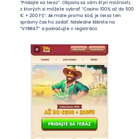
“Pridajte sa teraz”. Objavia sa vám štyri možnosti,
z ktorých si môžete vybrať “Casino 100% až do 500
€ + 200 FS”. Ak máte promo kód, je teraz ten
správny čas ho zadať. Následne kliknite na
“VYBRAŤ” a pokračujte v registrácii.