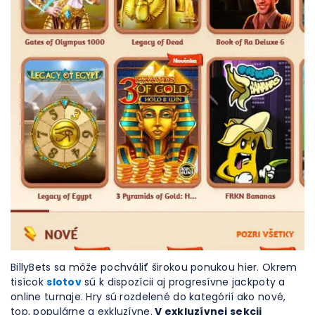
BillyBets sa môže pochváliť širokou ponukou hier. Okrem
tisícok
slotov
sú k dispozícii aj progresívne jackpoty a
online turnaje. Hry sú rozdelené do kategórií ako nové,
top, populárne a exkluzívne.
V exkluzívnej sekcii