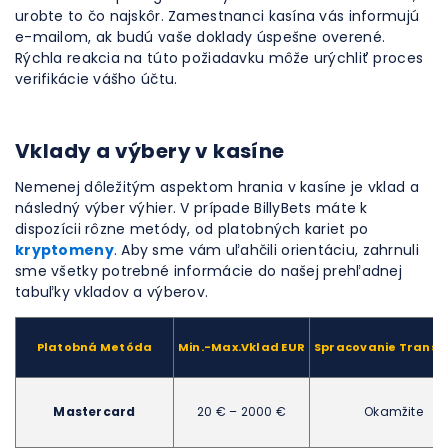
urobte to čo najskôr. Zamestnanci kasína vás informujú
e-mailom, ak budú vaše doklady úspešne overené.
Rýchla reakcia na túto požiadavku môže urýchliť proces
verifikácie vášho účtu.
Vklady a výbery v kasíne
Nemenej dôležitým aspektom hrania v kasíne je vklad a
následný výber výhier. V prípade BillyBets máte k
dispozícii rôzne metódy, od platobných kariet po
kryptomeny
. Aby sme vám uľahčili orientáciu, zahrnuli
sme všetky potrebné informácie do našej prehľadnej
tabuľky vkladov a výberov.
Platobná Metóda
Min.-Max.Vklad EUR
Spracovanie Transa
Mastercard
20 € – 2000 €
Okamžite