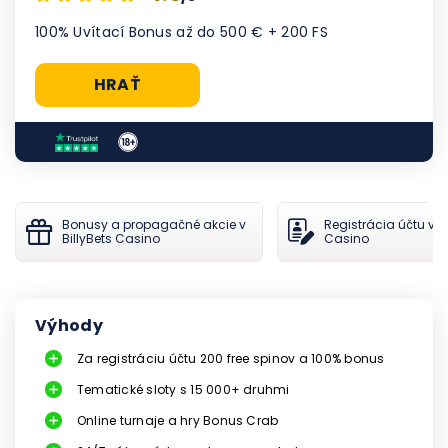
100% Uvítací Bonus až do 500 € + 200 FS
HRAŤ
Bonusy a propagačné akcie v
Registrácia účtu v Bi
BillyBets Casino
Casino
Výhody
Za registráciu účtu 200 free spinov a 100% bonus
Tematické sloty s 15 000+ druhmi
Online turnaje a hry Bonus Crab