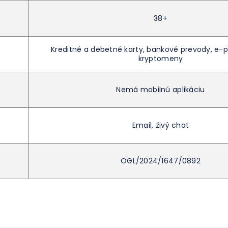
38+
Kreditné a debetné karty, bankové prevody, e-
kryptomeny
Nemá mobilnú aplikáciu
Email, živý chat
OGL/2024/1647/0892