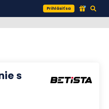
Prihlásiť sa
nie s