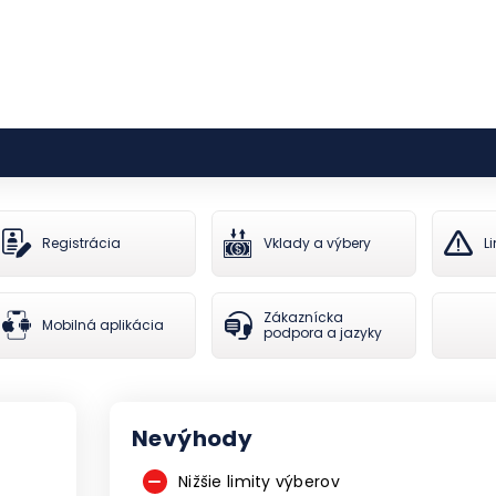
Registrácia
Vklady a výbery
L
Zákaznícka
Mobilná aplikácia
podpora a jazyky
Nevýhody
Nižšie limity výberov