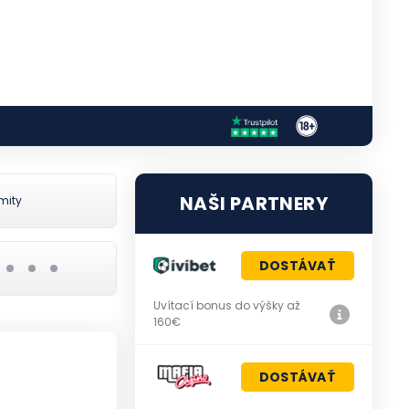
NAŠI PARTNERY
imity
DOSTÁVAŤ
Uvítací bonus do výšky až
160€
DOSTÁVAŤ