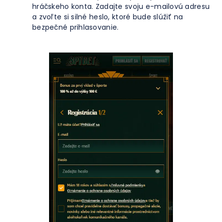
hráčskeho konta. Zadajte svoju e-mailovú adresu
a zvoľte si silné heslo, ktoré bude slúžiť na
bezpečné prihlasovanie.