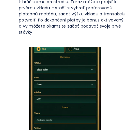
k hráčskemu prostrediu. Teraz môžete prejsť k
prvému vkladu – stačí si vybrať preferovanú
platobnú metódu, zadať výšku vkladu a transakciu
potvrdiť. Po dokončení platby je bonus aktivovaný
a vy môžete okamžite začať podávať svoje prvé
stávky.