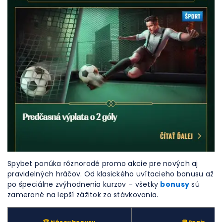
Spybet ponúka rôznorodé promo akcie pre nových aj
pravidelných hráčov. Od klasického uvítacieho bonusu až
po špeciálne zvýhodnenia kurzov – všetky
bonusy
sú
zamerané na lepší zážitok zo stávkovania.