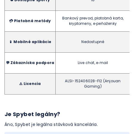
Bankový prevod, platobná karta,
💳 Platobné metódy
kryptomeny, e‑peňaženky
📱 Mobilné aplikácie
Nedostupné
💬 Zákaznícka podpora
Live chat, e‑mail
ALSI-152406028-FI2 (Anjouan
⚠️ Licencia
Gaming)
Je Spybet legálny?
Áno, Spybet je legálna stávková kancelária.