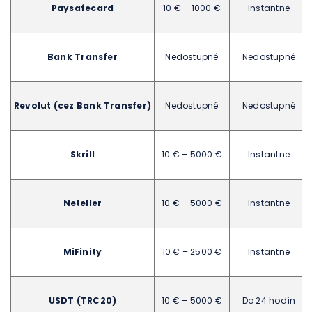
Paysafecard
10 € – 1000 €
Instantne
Bank Transfer
Nedostupné
Nedostupné
Revolut (cez Bank Transfer)
Nedostupné
Nedostupné
Skrill
10 € – 5000 €
Instantne
Neteller
10 € – 5000 €
Instantne
MiFinity
10 € – 2500 €
Instantne
USDT (TRC20)
10 € – 5000 €
Do 24 hodín