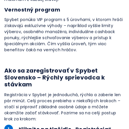
Vernostný program
Spybet ponúka VIP program s 5 úrovňami, v ktorom hráči
získavajú exkluzívne výhody – napríklad vyššie limity
výberov, osobného manažéra, individuálne cashback
ponuky, rýchlejšie schvaľovanie výberov a prístup k
špeciálnym akciám. Čím vyššia úroveň, tým viac
benefitov čaká na verných hráčov.
Ako sa zaregistrovať v Spybet
Slovensko – Rýchly sprievodca k
stávkam
Registrácia v Spybet je jednoduchá, rýchla a zaberie len
pár minút. Celý proces prebieha v niekoľkých krokoch –
stačí si pripraviť základné osobné údaje a môžete
okamžite začať stávkovať. Pozrime sa na celý postup
krok za krokom:
1