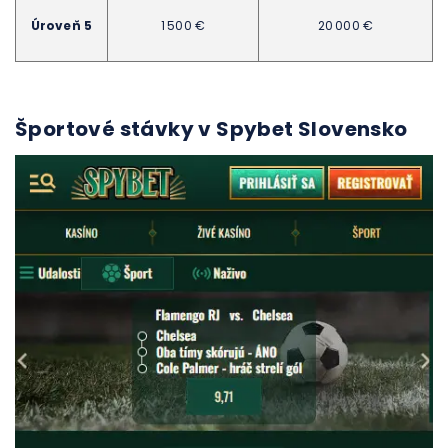
Úroveň 5
1 500 €
20 000 €
Športové stávky v Spybet Slovensko