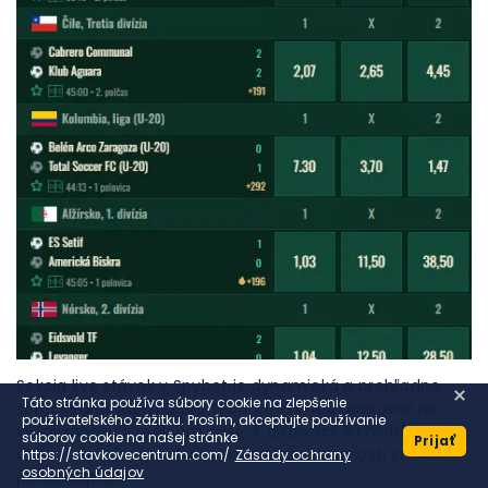
Sekcia live stávok v Spybet je dynamická a prehľadne
Táto stránka používa súbory cookie na zlepšenie
spracovaná, ideálna pre tých, ktorí chcú reagovať na
používateľského zážitku. Prosím, akceptujte používanie
vývoj zápasu v reálnom čase. K dispozícii sú rýchle
súborov cookie na našej stránke
Prijať
aktualizácie kurzov, štatistiky a rôzne možnosti stávok
https://stavkovecentrum.com/
Zásady ochrany
osobných údajov
počas zápasu.