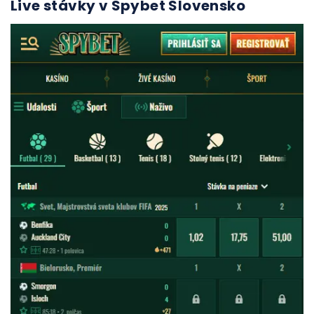
Live stávky v Spybet Slovensko