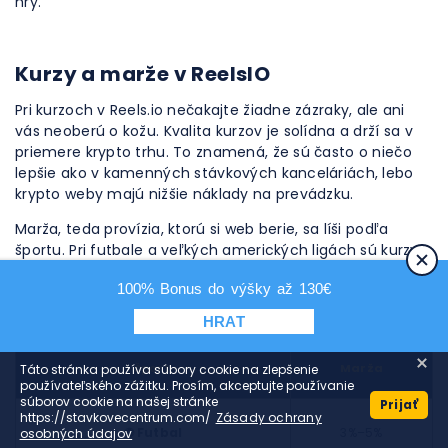
hry.
Kurzy a marže v ReelsIO
Pri kurzoch v Reels.io nečakajte žiadne zázraky, ale ani
vás neoberú o kožu. Kvalita kurzov je solídna a drží sa v
priemere krypto trhu. To znamená, že sú často o niečo
lepšie ako v kamenných stávkových kanceláriách, lebo
krypto weby majú nižšie náklady na prevádzku.
Marža, teda provízia, ktorú si web berie, sa líši podľa
športu. Pri futbale a veľkých amerických ligách sú kurzy
najvýhodnejšie, lebo je tam obrovský objem stávok.
100% Bonus do výšky až 130€
Naopak, pri e-športoch alebo menej sledovaných
zápasoch rátajte s tým, že marža bude vyššia.
HRAT
Šport
Marža
Táto stránka používa súbory cookie na zlepšenie
používateľského zážitku. Prosím, akceptujte používanie
súborov cookie na našej stránke
Prijať
https://stavkovecentrum.com/
Zásady ochrany
⚽ Futbal
3%–5%
osobných údajov