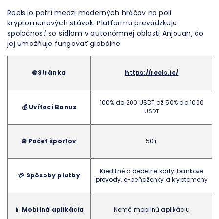
Reels.io patrí medzi moderných hráčov na poli
kryptomenových stávok. Platformu prevádzkuje
spoločnosť so sídlom v autonómnej oblasti Anjouan, čo
jej umožňuje fungovať globálne.
🌐 Stránka
https://reels.io/
100% do 200 USDT až 50% do 1000
💰 Uvítací Bonus
USDT
⚽ Počet športov
50+
Kreditné a debetné karty, bankové
💳 Spôsoby platby
prevody, e-peňaženky a kryptomeny
📱 Mobilná aplikácia
Nemá mobilnú aplikáciu