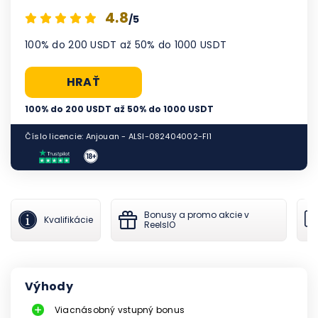
4.8
/5
100% do 200 USDT až 50% do 1000 USDT
HRAŤ
100% do 200 USDT až 50% do 1000 USDT
Číslo licencie: Anjouan - ALSI-082404002-FI1
Bonusy a promo akcie v
Kvalifikácie
ReelsIO
Výhody
Viacnásobný vstupný bonus