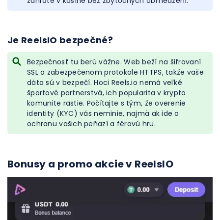
zahráte v kasíne bez zbytočných obmedzení.
Je ReelsIO bezpečné?
Bezpečnosť tu berú vážne. Web beží na šifrovaní
SSL a zabezpečenom protokole HTTPS, takže vaše
dáta sú v bezpečí. Hoci Reels.io nemá veľké
športové partnerstvá, ich popularita v krypto
komunite rastie. Počítajte s tým, že overenie
identity (KYC) vás neminie, najmä ak ide o
ochranu vašich peňazí a férovú hru.
Bonusy a promo akcie v ReelsIO