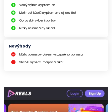
Veľký výber kryptomien
Možnosť kúpiť kryptomeny aj cez fiat
Obrovský výber športov
Nízky minimálny vklad
Nevýhody
Málo bonusov okrem vstupného bonusu
Slabší výber turnajov a akcií