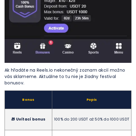
Ak hľadáte na Reels.io nekonečný zoznam akcií možno
vás sklameme. Aktuálne to tu nie je žiadny festival
bonusov.
Bonus
Popis
🎁 Uvítací bonus
100% do 200 USDT až 50% do 1000 USDT