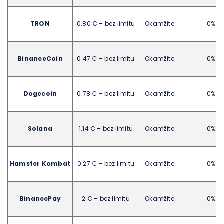
TRON
0.80 € – bez limitu
Okamžite
0%
BinanceCoin
0.47 € – bez limitu
Okamžite
0%
Dogecoin
0.78 € – bez limitu
Okamžite
0%
Solana
1.14 € – bez limitu
Okamžite
0%
Hamster Kombat
0.27 € – bez limitu
Okamžite
0%
BinancePay
2 € – bez limitu
Okamžite
0%