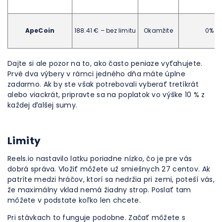
ApeCoin
188.41 € – bez limitu
Okamžite
0%
Dajte si ale pozor na to, ako často peniaze vyťahujete.
Prvé dva výbery v rámci jedného dňa máte úplne
zadarmo. Ak by ste však potrebovali vyberať tretíkrát
alebo viackrát, pripravte sa na poplatok vo výške 10 % z
každej ďalšej sumy.
Limity
Reels.io nastavilo latku poriadne nízko, čo je pre vás
dobrá správa. Vložiť môžete už smiešnych 27 centov. Ak
patríte medzi hráčov, ktorí sa nedržia pri zemi, poteší vás,
že maximálny vklad nemá žiadny strop. Poslať tam
môžete v podstate koľko len chcete.
Pri stávkach to funguje podobne. Začať môžete s