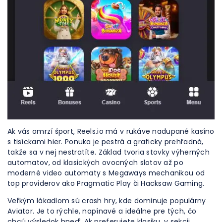
Ak vás omrzí šport, Reels.io má v rukáve nadupané kasíno
s tisíckami hier. Ponuka je pestrá a graficky prehľadná,
takže sa v nej nestratíte. Základ tvoria stovky výherných
automatov, od klasických ovocných slotov až po
moderné video automaty s Megaways mechanikou od
top providerov ako Pragmatic Play či Hacksaw Gaming.
Veľkým lákadlom sú crash hry, kde dominuje populárny
Aviator. Je to rýchle, napínavé a ideálne pre tých, čo
chcú výsledok hneď. Ak preferujete klasiku, v sekcii