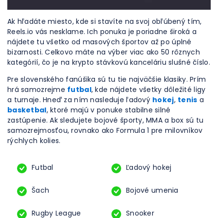
Ak hľadáte miesto, kde si stavíte na svoj obľúbený tím,
Reels.io vás nesklame. Ich ponuka je poriadne široká a
nájdete tu všetko od masových športov až po úplné
bizarnosti. Celkovo máte na výber viac ako 50 rôznych
kategórií, čo je na krypto stávkovú kanceláriu slušné číslo.
Pre slovenského fanúšika sú tu tie najväčšie klasiky. Prím
hrá samozrejme
futbal
, kde nájdete všetky dôležité ligy
a turnaje. Hneď za ním nasleduje ľadový
hokej
,
tenis
a
basketbal
, ktoré majú v ponuke stabilne silné
zastúpenie. Ak sledujete bojové športy, MMA a box sú tu
samozrejmosťou, rovnako ako Formula 1 pre milovníkov
rýchlych kolies.
Futbal
Ľadový hokej
Šach
Bojové umenia
Rugby League
Snooker