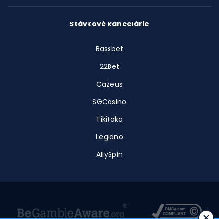
Stávkové kancelárie
Bassbet
22Bet
CaZeus
SGCasino
Tikitaka
Legiano
AllySpin