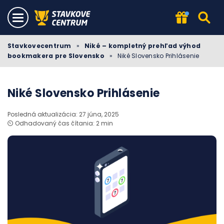
Stavkovecentrum
»
Niké – kompletný prehľad výhod
bookmakera pre Slovensko
»
Niké Slovensko Prihlásenie
Niké Slovensko Prihlásenie
Posledná aktualizácia: 27 júna, 2025
⏲️ Odhadovaný čas čítania: 2 min