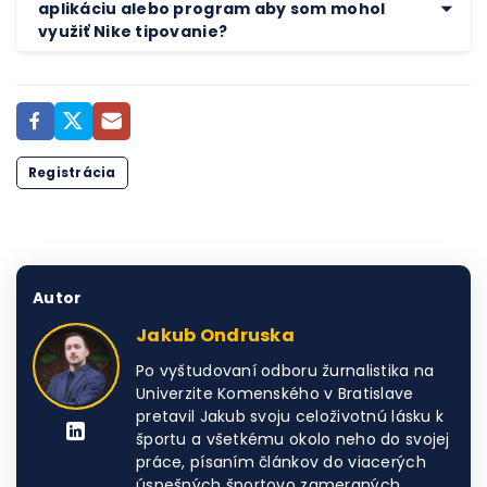
aplikáciu alebo program aby som mohol
využiť Nike tipovanie?
Registrácia
Autor
Jakub Ondruska
Po vyštudovaní odboru žurnalistika na
Univerzite Komenského v Bratislave
pretavil Jakub svoju celoživotnú lásku k
športu a všetkému okolo neho do svojej
práce, písaním článkov do viacerých
úspešných športovo zameraných