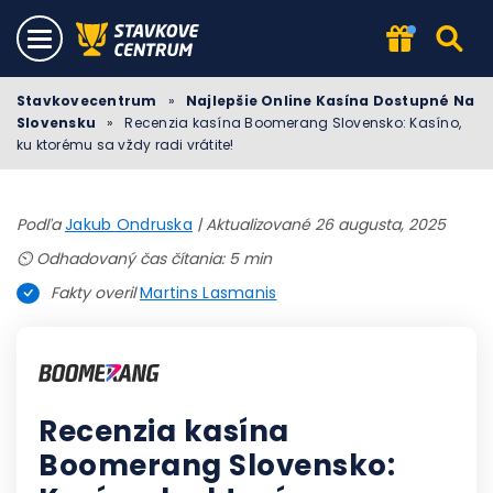
Stavkovecentrum
»
Najlepšie Online Kasína Dostupné Na
Slovensku
»
Recenzia kasína Boomerang Slovensko: Kasíno,
ku ktorému sa vždy radi vrátite!
Podľa
Jakub Ondruska
|
Aktualizované 26 augusta, 2025
⏲️ Odhadovaný čas čítania: 5 min
Fakty overil
Martins Lasmanis
Recenzia kasína
Boomerang Slovensko: