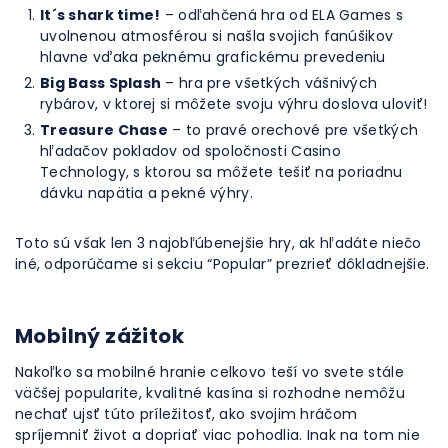
It´s shark time!
– odľahčená hra od ELA Games s
uvolnenou atmosférou si našla svojich fanúšikov
hlavne vďaka peknému grafickému prevedeniu
Big Bass Splash
– hra pre všetkých vášnivých
rybárov, v ktorej si môžete svoju výhru doslova uloviť!
Treasure Chase
– to pravé orechové pre všetkých
hľadačov pokladov od spoločnosti Casino
Technology, s ktorou sa môžete tešiť na poriadnu
dávku napätia a pekné výhry.
Toto sú však len 3 najobľúbenejšie hry, ak hľadáte niečo
iné, odporúčame si sekciu “Popular” prezrieť dôkladnejšie.
Mobilný zážitok
Nakoľko sa mobilné hranie celkovo teší vo svete stále
väčšej popularite, kvalitné kasína si rozhodne nemôžu
nechať ujsť túto príležitosť, ako svojim hráčom
spríjemniť život a dopriať viac pohodlia. Inak na tom nie