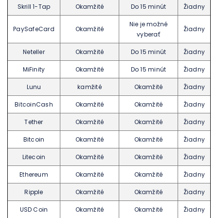
Skrill 1-Tap
Okamžité
Do 15 minút
Žiadny
Nie je možné
PaySafeCard
Okamžité
Žiadny
vyberať
Neteller
Okamžité
Do 15 minút
Žiadny
MiFinity
Okamžité
Do 15 minút
Žiadny
Lunu
kamžité
Okamžité
Žiadny
BitcoinCash
Okamžité
Okamžité
Žiadny
Tether
Okamžité
Okamžité
Žiadny
Bitcoin
Okamžité
Okamžité
Žiadny
Litecoin
Okamžité
Okamžité
Žiadny
Ethereum
Okamžité
Okamžité
Žiadny
Ripple
Okamžité
Okamžité
Žiadny
USD Coin
Okamžité
Okamžité
Žiadny