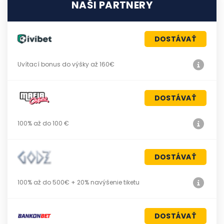
NAŠI PARTNERY
DOSTÁVAŤ
Uvítací bonus do výšky až 160€
DOSTÁVAŤ
100% až do 100 €
DOSTÁVAŤ
100% až do 500€ + 20% navýšenie tiketu
DOSTÁVAŤ