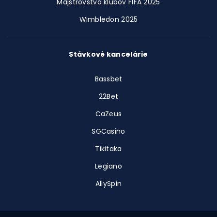
Majstrovstvá klubov FIFA 2025
Wimbledon 2025
Stávkové kancelárie
Bassbet
22Bet
CaZeus
SGCasino
Tikitaka
Legiano
AllySpin