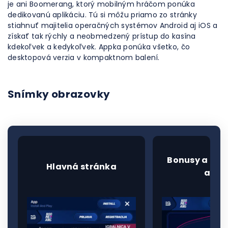
je ani Boomerang, ktorý mobilným hráčom ponúka
dedikovanú aplikáciu. Tú si môžu priamo zo stránky
stiahnuť majitelia operačných systémov Android aj iOS a
získať tak rýchly a neobmedzený prístup do kasína
kdekoľvek a kedykoľvek. Appka ponúka všetko, čo
desktopová verzia v kompaktnom balení.
Snímky obrazovky
Bonusy a pr
Hlavná stránka
akci