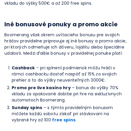
vkladu do výšky 500€ a až 200 free spins.
Iné bonusové ponuky a promo akcie
Boomerang však okrem uvítacieho bonusu pre svojich
hráčov pravidelne pripravuje aj iné bonusy a promo akcie,
pri ktorých odmeňuje ich dôveru, lojalitu alebo špeciálne
udalosti. Medzi ďalšie bonusy v pravidelnej ponuke platí:
Cashback
– pri splnení podmienok môžu hráči v
rámci cashbacku dostať naspäť až 15% zo svojich
prehier a to do výšky neuveriteľných 3000€.
Promo pre live kasíno hry
– bonus do výšky 70%
vkladu za opakované dobitie pri hre na exkluzívnych
automatoch Boomerang.
Sunday spins
– s týmto pravidelným bonusom
môžete každú sobotu získať pri stávkovaní na
vybrané hry až 100
free spins
.