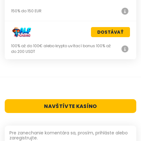
150% do 150 EUR
DOSTÁVAŤ
100% až do 100€ alebo krypto uvítací bonus 100% až
do 200 USDT
NAVŠTÍVTE KASÍNO
Pre zanechanie komentára sa, prosím, prihláste alebo
zaregistrujte.